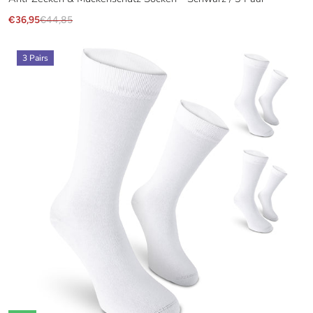
€36,95
€44,85
3 Pairs