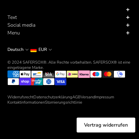
Text
Social media
Vernetze dich mit uns!
Menu
Business Orders
Deutsch
EUR
© 2024 SAFERSOX®. Alle Rechte vorbehalten. SAFERSOX® ist eine
eingetragene Marke.
Widerrufsrecht
Datenschutzerklärung
AGB
Versand
Impressum
Kontaktinformationen
Stornierungsrichtlinie
Vertrag widerrufen