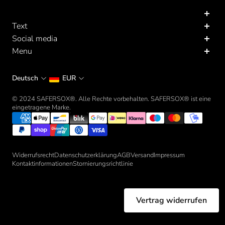
Text
Social media
Vernetze dich mit uns!
Menu
Business Orders
Deutsch
EUR
© 2024 SAFERSOX®. Alle Rechte vorbehalten. SAFERSOX® ist eine
eingetragene Marke.
Widerrufsrecht
Datenschutzerklärung
AGB
Versand
Impressum
Kontaktinformationen
Stornierungsrichtlinie
Vertrag widerrufen